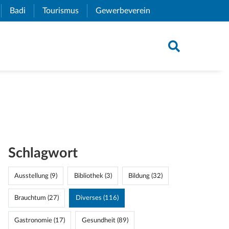
xternal Link)
Badi
(External Link)
Tourismus
(External Link)
Gewerbeverein
(External Link)
Schlagwort
Ausstellung (9)
Bibliothek (3)
Bildung (32)
Brauchtum (27)
Diverses (116)
Gastronomie (17)
Gesundheit (89)