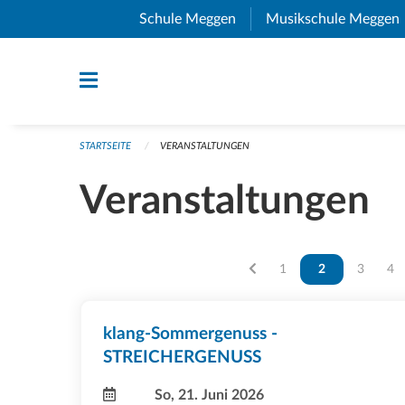
Navigation überspringen
Schule Meggen
(External Link)
Musikschule Meggen
STARTSEITE
VERANSTALTUNGEN
Veranstaltungen
Vous êtes sur la page
1
Vous êtes sur la
2
Vous ête
3
Vou
4
klang-Sommergenuss -
STREICHERGENUSS
So, 21. Juni 2026