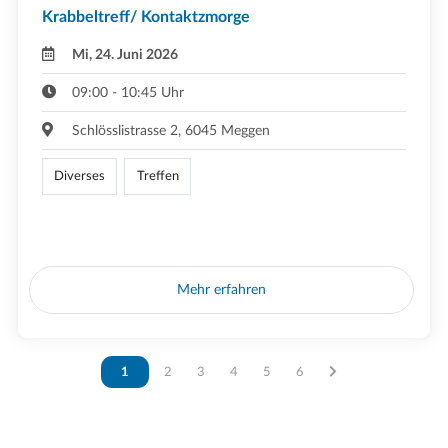
Krabbeltreff/ Kontaktzmorge
Mi, 24. Juni 2026
09:00 - 10:45 Uhr
Schlösslistrasse 2, 6045 Meggen
Diverses
Treffen
Mehr erfahren
Vous êtes sur la page
1
Vous êtes sur la page
2
Vous êtes sur la page
3
Vous êtes sur la page
4
Vous êtes sur la page
5
Vous êtes sur la page
6