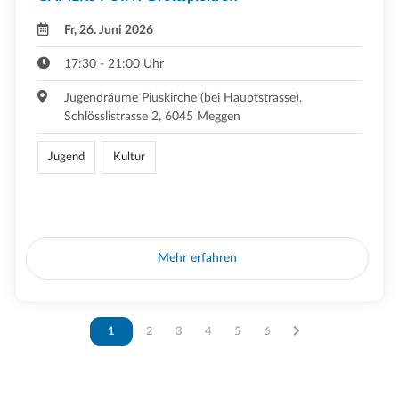
Fr, 26. Juni 2026
17:30 - 21:00 Uhr
Jugendräume Piuskirche (bei Hauptstrasse),
Schlösslistrasse 2, 6045 Meggen
Jugend
Kultur
Mehr erfahren
Vous êtes sur la page
1
Vous êtes sur la page
2
Vous êtes sur la page
3
Vous êtes sur la page
4
Vous êtes sur la page
5
Vous êtes sur la page
6