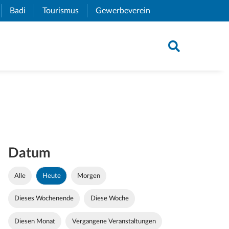
xternal Link)
Badi
(External Link)
Tourismus
(External Link)
Gewerbeverein
(External Link)
Datum
Alle
Heute
Morgen
Dieses Wochenende
Diese Woche
Diesen Monat
Vergangene Veranstaltungen