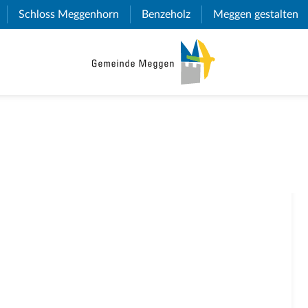
(External Link)
Schloss Meggenhorn
(External Link)
Benzeholz
(External Link)
Meggen gestalten
(E