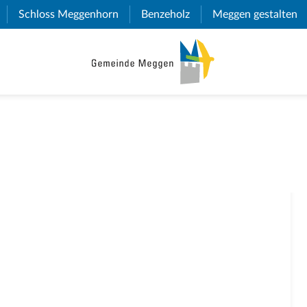
(External Link)
Schloss Meggenhorn
(External Link)
Benzeholz
(External Link)
Meggen gestalten
(E