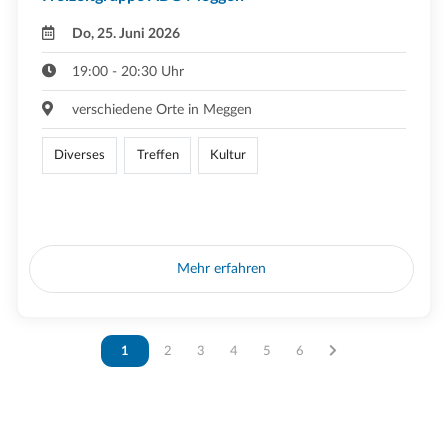
Do, 25. Juni 2026
19:00 - 20:30 Uhr
verschiedene Orte in Meggen
Diverses
Treffen
Kultur
Mehr erfahren
Vous êtes sur la page
1
Vous êtes sur la page
2
Vous êtes sur la page
3
Vous êtes sur la page
4
Vous êtes sur la page
5
Vous êtes sur la page
6