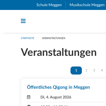
Navigation überspringen
Schule Meggen
(External Link)
Musikschule Meggen
STARTSEITE
VERANSTALTUNGEN
Veranstaltungen
Vous êtes sur la page
1
Vous êtes sur 
2
Vous ête
3
Vou
4
Öffentliches Qigong in Meggen
Di, 4. August 2026