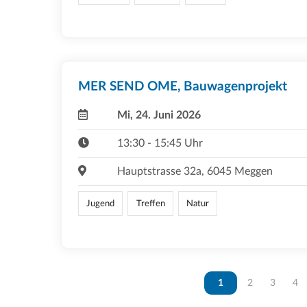
MER SEND OME, Bauwagenprojekt
Mi, 24. Juni 2026
13:30 - 15:45 Uhr
Hauptstrasse 32a, 6045 Meggen
Jugend
Treffen
Natur
Vous êtes sur la page
1
Vous êtes sur 
2
Vous ête
3
Vou
4