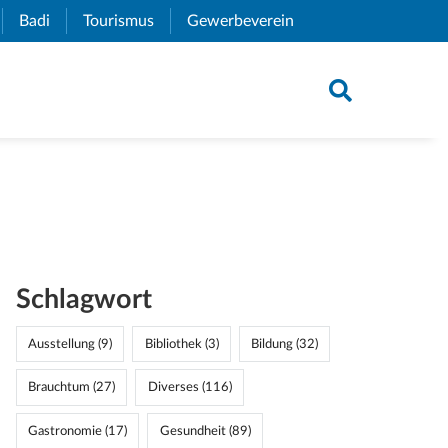
xternal Link)
Badi
(External Link)
Tourismus
(External Link)
Gewerbeverein
(External Link)
Schlagwort
Ausstellung (9)
Bibliothek (3)
Bildung (32)
Brauchtum (27)
Diverses (116)
Gastronomie (17)
Gesundheit (89)