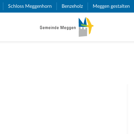
(External Link)
Schloss Meggenhorn
(External Link)
Benzeholz
(External Link)
Meggen gestalten
(E