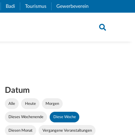
xternal Link)
Badi
(External Link)
Tourismus
(External Link)
Gewerbeverein
(External Link)
Datum
Alle
Heute
Morgen
Dieses Wochenende
Diese Woche
Diesen Monat
Vergangene Veranstaltungen