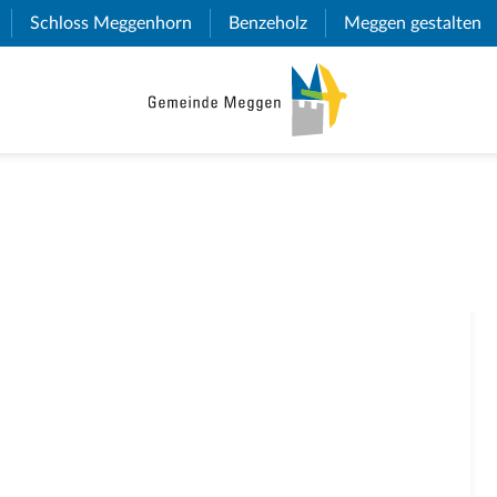
(External Link)
Schloss Meggenhorn
(External Link)
Benzeholz
(External Link)
Meggen gestalten
(E