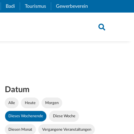
xternal Link)
Badi
(External Link)
Tourismus
(External Link)
Gewerbeverein
(External Link)
Datum
Alle
Heute
Morgen
Dieses Wochenende
Diese Woche
Diesen Monat
Vergangene Veranstaltungen