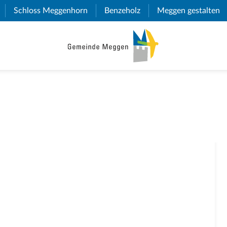
(External Link)
Schloss Meggenhorn
(External Link)
Benzeholz
(External Link)
Meggen gestalten
(E