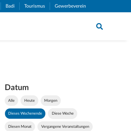
xternal Link)
Badi
(External Link)
Tourismus
(External Link)
Gewerbeverein
(External Link)
Datum
Alle
Heute
Morgen
Dieses Wochenende
Diese Woche
Diesen Monat
Vergangene Veranstaltungen