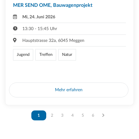
MER SEND OME, Bauwagenprojekt
Mi, 24. Juni 2026
13:30 - 15:45 Uhr
Hauptstrasse 32a, 6045 Meggen
Jugend
Treffen
Natur
Mehr erfahren
Vous êtes sur la page
1
Vous êtes sur la page
2
Vous êtes sur la page
3
Vous êtes sur la page
4
Vous êtes sur la page
5
Vous êtes sur la page
6