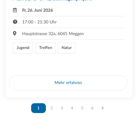
Fr, 26. Juni 2026
17:00 - 21:30 Uhr
Hauptstrasse 32a, 6045 Meggen
Jugend
Treffen
Natur
Mehr erfahren
Vous êtes sur la page
1
Vous êtes sur la page
2
Vous êtes sur la page
3
Vous êtes sur la page
4
Vous êtes sur la page
5
Vous êtes sur la page
6