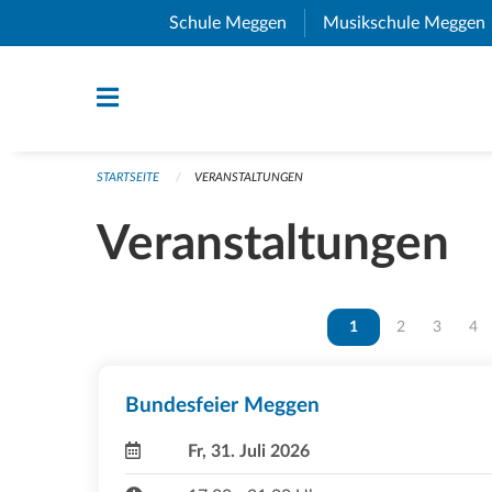
Navigation überspringen
Schule Meggen
(External Link)
Musikschule Meggen
STARTSEITE
VERANSTALTUNGEN
Veranstaltungen
Vous êtes sur la page
1
Vous êtes sur 
2
Vous ête
3
Vou
4
Bundesfeier Meggen
Fr, 31. Juli 2026