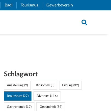
xternal Link)
Badi
(External Link)
Tourismus
(External Link)
Gewerbeverein
(External Link)
Schlagwort
Ausstellung (9)
Bibliothek (3)
Bildung (32)
Brauchtum (27)
Diverses (116)
Gastronomie (17)
Gesundheit (89)