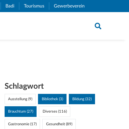
xternal Link)
Badi
(External Link)
Tourismus
(External Link)
Gewerbeverein
(External Link)
Schlagwort
Ausstellung (9)
Bibliothek (3)
Bildung (32)
Brauchtum (27)
Diverses (116)
Gastronomie (17)
Gesundheit (89)