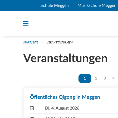
Navigation überspringen
Schule Meggen
(External Link)
Musikschule Meggen
STARTSEITE
VERANSTALTUNGEN
Veranstaltungen
Vous êtes sur la page
1
Vous êtes sur 
2
Vous ête
3
Vou
4
Öffentliches Qigong in Meggen
Di, 4. August 2026