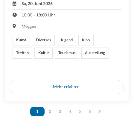
Sa, 20. Juni 2026
10:00 - 18:00 Uhr
Meggen
Kunst
Diverses
Jugend
Kino
Treffen
Kultur
Tourismus
Ausstellung
Mehr erfahren
Vous êtes sur la page
1
Vous êtes sur la page
2
Vous êtes sur la page
3
Vous êtes sur la page
4
Vous êtes sur la page
5
Vous êtes sur la page
6