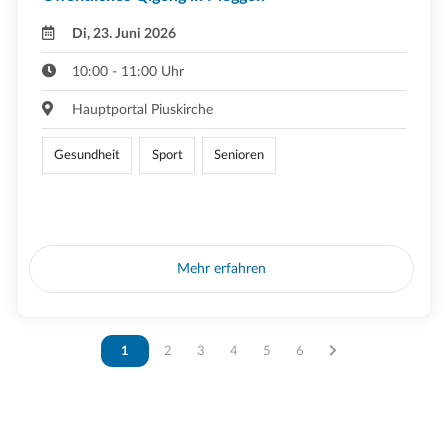
Di, 23. Juni 2026
10:00 - 11:00 Uhr
Hauptportal Piuskirche
Gesundheit
Sport
Senioren
Mehr erfahren
Vous êtes sur la page
1
Vous êtes sur la page
2
Vous êtes sur la page
3
Vous êtes sur la page
4
Vous êtes sur la page
5
Vous êtes sur la page
6