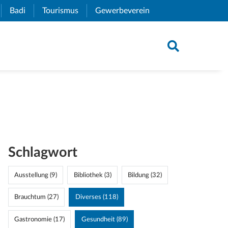
xternal Link)
Badi
(External Link)
Tourismus
(External Link)
Gewerbeverein
(External Link)
Schlagwort
Ausstellung (9)
Bibliothek (3)
Bildung (32)
Brauchtum (27)
Diverses (118)
Gastronomie (17)
Gesundheit (89)