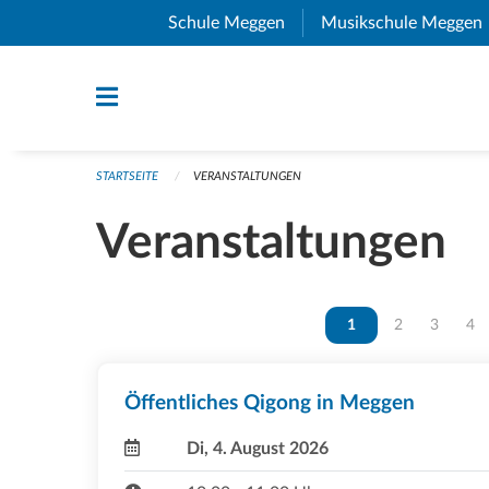
Navigation überspringen
Schule Meggen
(External Link)
Musikschule Meggen
STARTSEITE
VERANSTALTUNGEN
Veranstaltungen
Vous êtes sur la page
1
Vous êtes sur 
2
Vous ête
3
Vou
4
Öffentliches Qigong in Meggen
Di, 4. August 2026