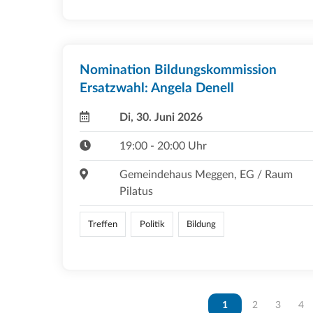
Nomination Bildungskommission
Ersatzwahl: Angela Denell
Di, 30. Juni 2026
19:00 - 20:00 Uhr
Gemeindehaus Meggen, EG / Raum
Pilatus
Treffen
Politik
Bildung
Vous êtes sur la page
1
Vous êtes sur 
2
Vous ête
3
Vou
4