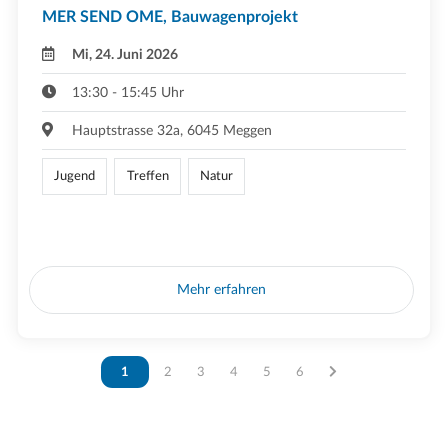
MER SEND OME, Bauwagenprojekt
Mi, 24. Juni 2026
13:30 - 15:45 Uhr
Hauptstrasse 32a, 6045 Meggen
Jugend
Treffen
Natur
Mehr erfahren
Vous êtes sur la page
1
Vous êtes sur la page
2
Vous êtes sur la page
3
Vous êtes sur la page
4
Vous êtes sur la page
5
Vous êtes sur la page
6