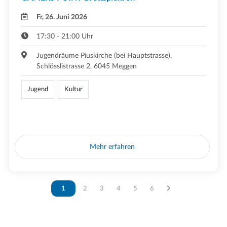
Fr, 26. Juni 2026
17:30 - 21:00 Uhr
Jugendräume Piuskirche (bei Hauptstrasse),
Schlösslistrasse 2, 6045 Meggen
Jugend
Kultur
Mehr erfahren
Vous êtes sur la page
1
Vous êtes sur la page
2
Vous êtes sur la page
3
Vous êtes sur la page
4
Vous êtes sur la page
5
Vous êtes sur la page
6