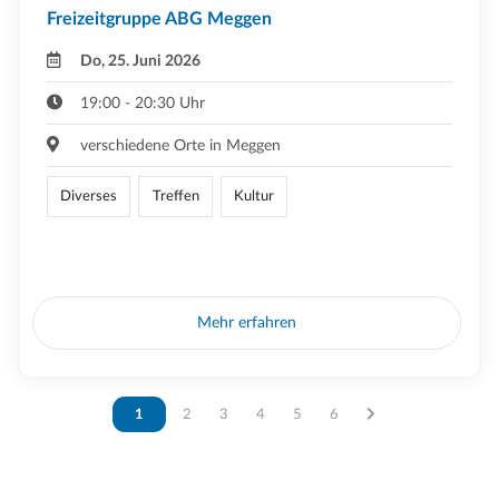
Freizeitgruppe ABG Meggen
Do, 25. Juni 2026
19:00 - 20:30 Uhr
verschiedene Orte in Meggen
Diverses
Treffen
Kultur
Mehr erfahren
Vous êtes sur la page
1
Vous êtes sur la page
2
Vous êtes sur la page
3
Vous êtes sur la page
4
Vous êtes sur la page
5
Vous êtes sur la page
6