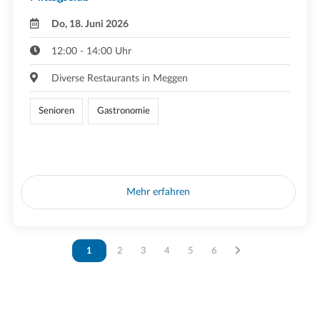
Do, 18. Juni 2026
12:00 - 14:00 Uhr
Diverse Restaurants in Meggen
Senioren
Gastronomie
Mehr erfahren
Vous êtes sur la page
1
Vous êtes sur la page
2
Vous êtes sur la page
3
Vous êtes sur la page
4
Vous êtes sur la page
5
Vous êtes sur la page
6