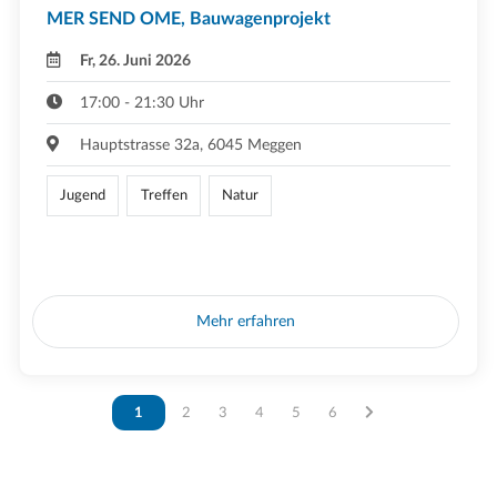
MER SEND OME, Bauwagenprojekt
Fr, 26. Juni 2026
17:00 - 21:30 Uhr
Hauptstrasse 32a, 6045 Meggen
Jugend
Treffen
Natur
Mehr erfahren
Vous êtes sur la page
1
Vous êtes sur la page
2
Vous êtes sur la page
3
Vous êtes sur la page
4
Vous êtes sur la page
5
Vous êtes sur la page
6