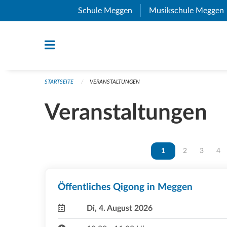
Navigation überspringen
Schule Meggen
(External Link)
Musikschule Meggen
STARTSEITE
VERANSTALTUNGEN
Veranstaltungen
Vous êtes sur la page
1
Vous êtes sur 
2
Vous ête
3
Vou
4
Öffentliches Qigong in Meggen
Di, 4. August 2026