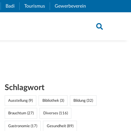
xternal Link)
Badi
(External Link)
Tourismus
(External Link)
Gewerbeverein
(External Link)
Schlagwort
Ausstellung (9)
Bibliothek (3)
Bildung (32)
Brauchtum (27)
Diverses (116)
Gastronomie (17)
Gesundheit (89)