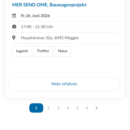
MER SEND OME, Bauwagenprojekt
Fr, 26. Juni 2026
17:00 - 21:30 Uhr
Hauptstrasse 32a, 6045 Meggen
Jugend
Treffen
Natur
Mehr erfahren
Vous êtes sur la page
1
Vous êtes sur la page
2
Vous êtes sur la page
3
Vous êtes sur la page
4
Vous êtes sur la page
5
Vous êtes sur la page
6