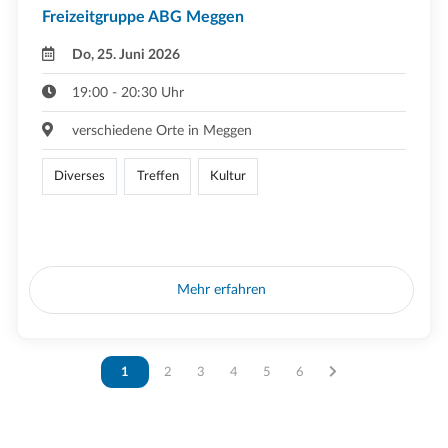
Freizeitgruppe ABG Meggen
Do, 25. Juni 2026
19:00 - 20:30 Uhr
verschiedene Orte in Meggen
Diverses
Treffen
Kultur
Mehr erfahren
Vous êtes sur la page
1
Vous êtes sur la page
2
Vous êtes sur la page
3
Vous êtes sur la page
4
Vous êtes sur la page
5
Vous êtes sur la page
6