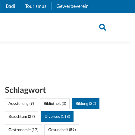
xternal Link)
Badi
(External Link)
Tourismus
(External Link)
Gewerbeverein
(External Link)
Schlagwort
Ausstellung (9)
Bibliothek (3)
Bildung (32)
Brauchtum (27)
Diverses (118)
Gastronomie (17)
Gesundheit (89)