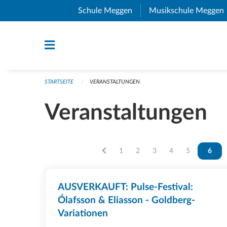
Navigation überspringen
Schule Meggen
(External Link)
Musikschule Meggen
STARTSEITE
VERANSTALTUNGEN
Veranstaltungen
Vous êtes sur la page
1
Vous êtes sur la page
2
Vous êtes sur la page
3
Vous êtes sur la p
4
Vous êtes sur
5
Vous ê
6
AUSVERKAUFT: Pulse-Festival:
Ólafsson & Eliasson - Goldberg-
Variationen