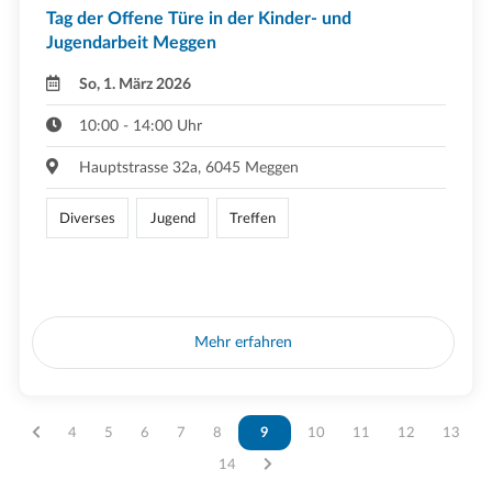
Tag der Offene Türe in der Kinder- und
Jugendarbeit Meggen
So, 1. März 2026
10:00 - 14:00 Uhr
Hauptstrasse 32a, 6045 Meggen
Diverses
Jugend
Treffen
Mehr erfahren
Vous êtes sur la page
4
Vous êtes sur la page
5
Vous êtes sur la page
6
Vous êtes sur la page
7
Vous êtes sur la page
8
Vous êtes sur la page
9
Vous êtes sur la page
10
Vous êtes sur la page
11
Vous êtes sur l
12
Vous ête
13
Vous êtes sur la page
14