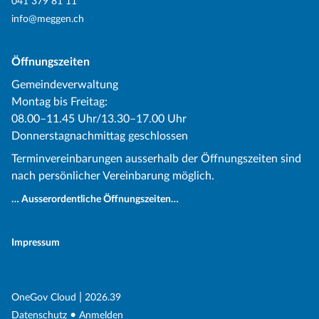
041 379 81 11
info@meggen.ch
Öffnungszeiten
Gemeindeverwaltung
Montag bis Freitag:
08.00–11.45 Uhr/13.30–17.00 Uhr
Donnerstagnachmittag geschlossen
Terminvereinbarungen ausserhalb der Öffnungszeiten sind
nach persönlicher Vereinbarung möglich.
… Ausserordentliche Öffnungszeiten…
Impressum
(External Link)
|
(External Link)
OneGov Cloud
2026.39
(External Link)
Datenschutz
Anmelden