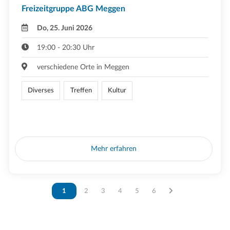
Freizeitgruppe ABG Meggen
Do, 25. Juni 2026
19:00 - 20:30 Uhr
verschiedene Orte in Meggen
Diverses
Treffen
Kultur
Mehr erfahren
Vous êtes sur la page
1
Vous êtes sur la page
2
Vous êtes sur la page
3
Vous êtes sur la page
4
Vous êtes sur la page
5
Vous êtes sur la page
6