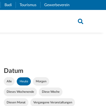
xternal Link)
Badi
(External Link)
Tourismus
(External Link)
Gewerbeverein
(External Link)
Datum
Alle
Heute
Morgen
Dieses Wochenende
Diese Woche
Diesen Monat
Vergangene Veranstaltungen