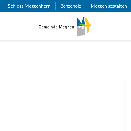
(External Link)
Schloss Meggenhorn
(External Link)
Benzeholz
(External Link)
Meggen gestalten
(E