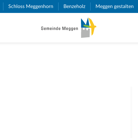
(External Link)
Schloss Meggenhorn
(External Link)
Benzeholz
(External Link)
Meggen gestalten
(E