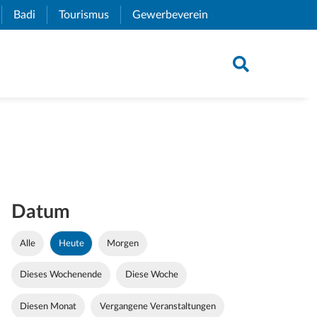
xternal Link)
Badi
(External Link)
Tourismus
(External Link)
Gewerbeverein
(External Link)
Datum
Alle
Heute
Morgen
Dieses Wochenende
Diese Woche
Diesen Monat
Vergangene Veranstaltungen