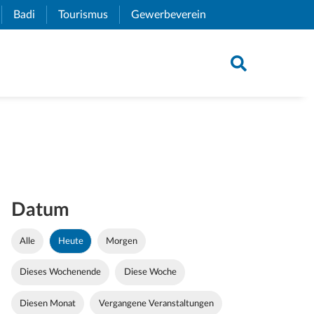
xternal Link)
Badi
(External Link)
Tourismus
(External Link)
Gewerbeverein
(External Link)
Datum
Alle
Heute
Morgen
Dieses Wochenende
Diese Woche
Diesen Monat
Vergangene Veranstaltungen