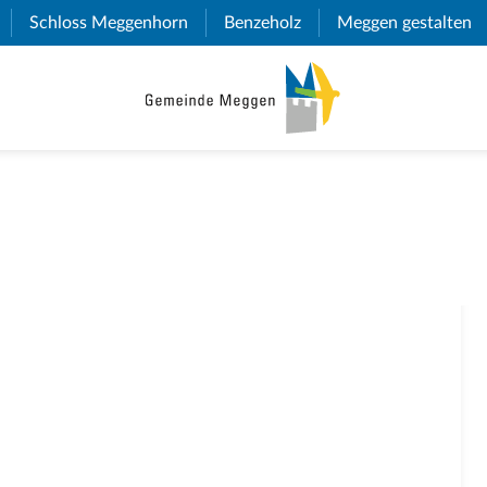
(External Link)
Schloss Meggenhorn
(External Link)
Benzeholz
(External Link)
Meggen gestalten
(E