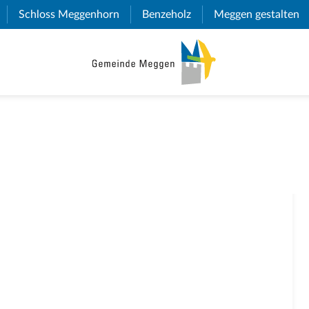
(External Link)
Schloss Meggenhorn
(External Link)
Benzeholz
(External Link)
Meggen gestalten
(E