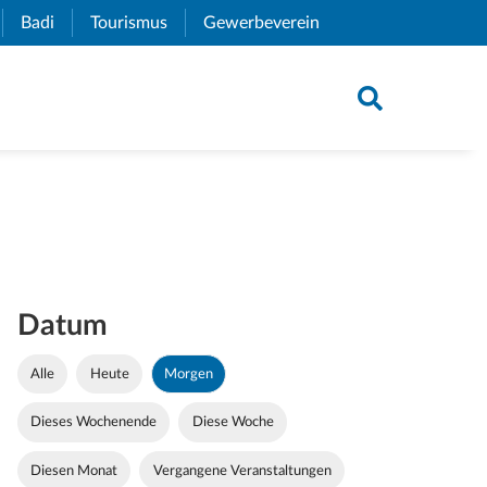
xternal Link)
Badi
(External Link)
Tourismus
(External Link)
Gewerbeverein
(External Link)
Datum
Alle
Heute
Morgen
Dieses Wochenende
Diese Woche
Diesen Monat
Vergangene Veranstaltungen