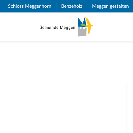
(External Link)
Schloss Meggenhorn
(External Link)
Benzeholz
(External Link)
Meggen gestalten
(E