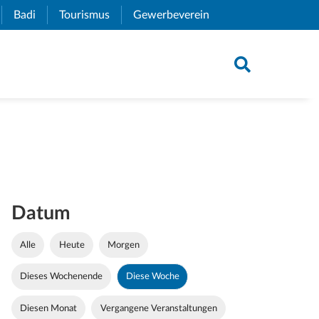
xternal Link)
Badi
(External Link)
Tourismus
(External Link)
Gewerbeverein
(External Link)
Datum
Alle
Heute
Morgen
Dieses Wochenende
Diese Woche
Diesen Monat
Vergangene Veranstaltungen