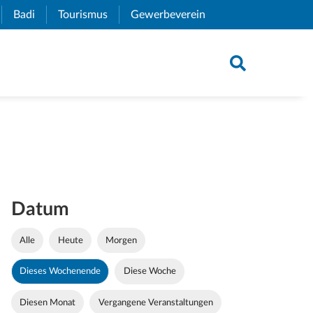
xternal Link)
Badi
(External Link)
Tourismus
(External Link)
Gewerbeverein
(External Link)
Datum
Alle
Heute
Morgen
Dieses Wochenende
Diese Woche
Diesen Monat
Vergangene Veranstaltungen