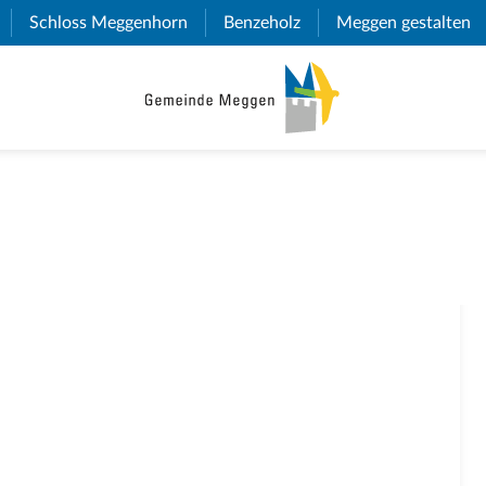
(External Link)
Schloss Meggenhorn
(External Link)
Benzeholz
(External Link)
Meggen gestalten
(E