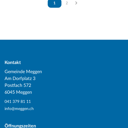
Vous êtes sur la page
1
Vous êtes sur la page
2
Kontakt
Gemeinde Meggen
Am Dorfplatz 3
Postfach 572
6045 Meggen
041 379 81 11
info@meggen.ch
Öffnungszeiten