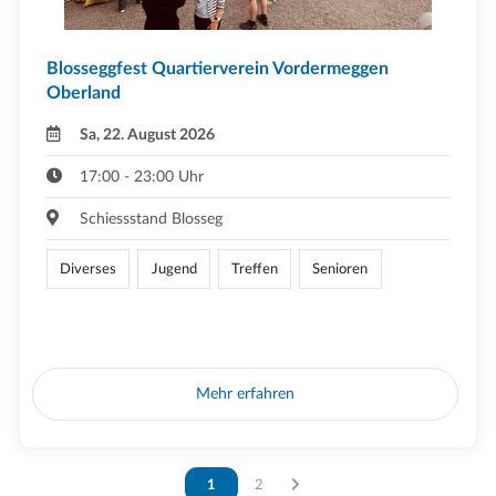
Blosseggfest Quartierverein Vordermeggen
Oberland
Sa, 22. August 2026
17:00 - 23:00 Uhr
Schiessstand Blosseg
Diverses
Jugend
Treffen
Senioren
Mehr erfahren
Vous êtes sur la page
1
Vous êtes sur la page
2