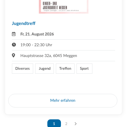
Jugendtreff
Fr, 21. August 2026
19:00 - 22:30 Uhr
Hauptstrasse 32a, 6045 Meggen
Diverses
Jugend
Treffen
Sport
Mehr erfahren
Vous êtes sur la page
1
Vous êtes sur la page
2