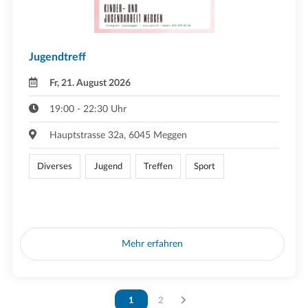
Jugendtreff
Fr, 21. August 2026
19:00 - 22:30 Uhr
Hauptstrasse 32a, 6045 Meggen
Diverses
Jugend
Treffen
Sport
Mehr erfahren
Vous êtes sur la page
1
Vous êtes sur la page
2