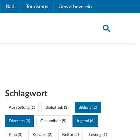
xternal Link)
Badi
(External Link)
Tourismus
(External Link)
Gewerbeverein
(External Link)
Schlagwort
Ausstellung (1)
Bibliothek (1)
Bildung (2)
Diverses (8)
Gesundheit (5)
Jugend (6)
Kino (3)
Konzert (2)
Kultur (2)
Lesung (1)