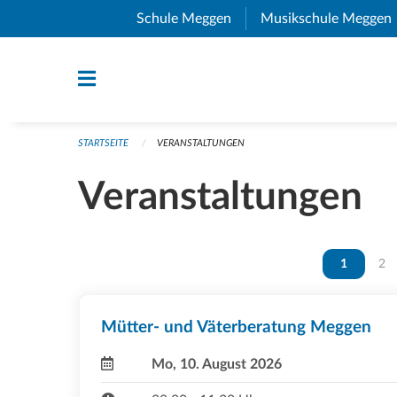
Navigation überspringen
Schule Meggen
(External Link)
Musikschule Meggen
STARTSEITE
VERANSTALTUNGEN
Veranstaltungen
Vous êtes 
1
Vou
2
Mütter- und Väterberatung Meggen
Mo, 10. August 2026