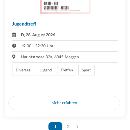
Jugendtreff
Fr, 28. August 2026
19:00 - 22:30 Uhr
Hauptstrasse 32a, 6045 Meggen
Diverses
Jugend
Treffen
Sport
Mehr erfahren
Vous êtes sur la page
1
Vous êtes sur la page
2