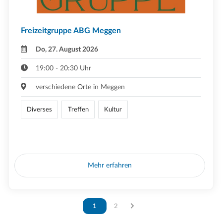
Freizeitgruppe ABG Meggen
Do, 27. August 2026
19:00 - 20:30 Uhr
verschiedene Orte in Meggen
Diverses
Treffen
Kultur
Mehr erfahren
Vous êtes sur la page
1
Vous êtes sur la page
2