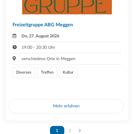
Freizeitgruppe ABG Meggen
Do, 27. August 2026
19:00 - 20:30 Uhr
verschiedene Orte in Meggen
Diverses
Treffen
Kultur
Mehr erfahren
Vous êtes sur la page
1
Vous êtes sur la page
2