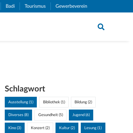
xternal Link)
Badi
(External Link)
Tourismus
(External Link)
Gewerbeverein
(External Link)
Schlagwort
Ausstellung (1)
Bibliothek (1)
Bildung (2)
Diverses (8)
Gesundheit (5)
Jugend (6)
Kino (3)
Konzert (2)
Kultur (2)
Lesung (1)