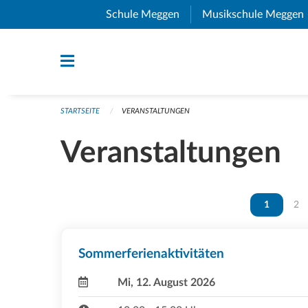
Navigation überspringen
Schule Meggen
(External Link)
Musikschule Meggen
STARTSEITE
VERANSTALTUNGEN
Veranstaltungen
Vous êtes 
1
Vou
2
Sommerferienaktivitäten
Mi, 12. August 2026