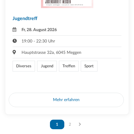
Jugendtreff
Fr, 28. August 2026
19:00 - 22:30 Uhr
Hauptstrasse 32a, 6045 Meggen
Diverses
Jugend
Treffen
Sport
Mehr erfahren
Vous êtes sur la page
1
Vous êtes sur la page
2