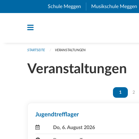
Navigation überspringen
Schule Meggen
(External Link)
Musikschule Meggen
STARTSEITE
VERANSTALTUNGEN
Veranstaltungen
Vous êtes 
1
Vou
2
Jugendtrefflager
Do, 6. August 2026