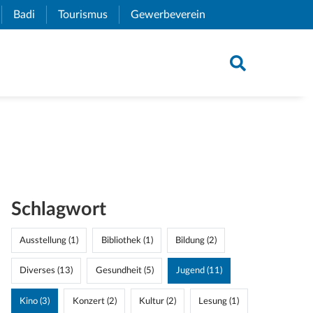
xternal Link)
Badi
(External Link)
Tourismus
(External Link)
Gewerbeverein
(External Link)
Schlagwort
Ausstellung (1)
Bibliothek (1)
Bildung (2)
Diverses (13)
Gesundheit (5)
Jugend (11)
Kino (3)
Konzert (2)
Kultur (2)
Lesung (1)