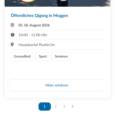
Öffentliches Qigong in Meggen
Di, 18. August 2026
10:00 - 11:00 Uhr
Hauptportal Piuskirche
Gesundheit
Sport
Senioren
Mehr erfahren
Vous êtes sur la page
1
Vous êtes sur la page
2
Vous êtes sur la page
3