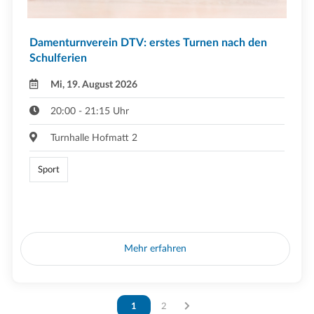
Damenturnverein DTV: erstes Turnen nach den
Schulferien
Mi, 19. August 2026
20:00 - 21:15 Uhr
Turnhalle Hofmatt 2
Sport
Mehr erfahren
Vous êtes sur la page
1
Vous êtes sur la page
2