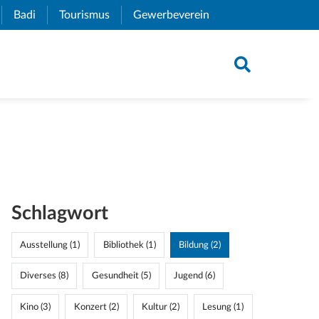
xternal Link)
Badi
(External Link)
Tourismus
(External Link)
Gewerbeverein
(External Link)
Schlagwort
Ausstellung (1)
Bibliothek (1)
Bildung (2)
Diverses (8)
Gesundheit (5)
Jugend (6)
Kino (3)
Konzert (2)
Kultur (2)
Lesung (1)