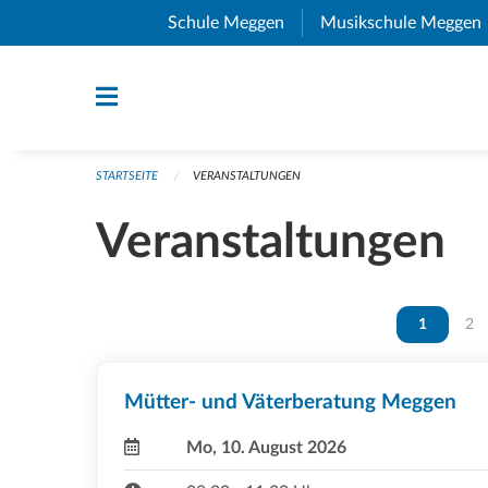
Navigation überspringen
Schule Meggen
(External Link)
Musikschule Meggen
STARTSEITE
VERANSTALTUNGEN
Veranstaltungen
Vous êtes 
1
Vou
2
Mütter- und Väterberatung Meggen
Mo, 10. August 2026