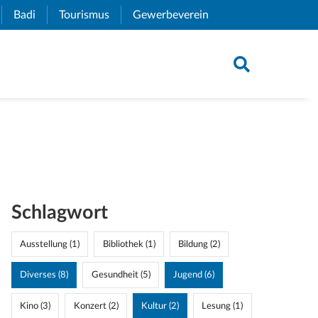
xternal Link)
Badi
(External Link)
Tourismus
(External Link)
Gewerbeverein
(External Link)
Schlagwort
Ausstellung (1)
Bibliothek (1)
Bildung (2)
Diverses (8)
Gesundheit (5)
Jugend (6)
Kino (3)
Konzert (2)
Kultur (2)
Lesung (1)