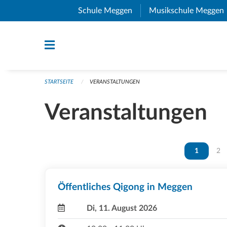
Navigation überspringen
Schule Meggen
(External Link)
Musikschule Meggen
STARTSEITE
VERANSTALTUNGEN
Veranstaltungen
Vous êtes 
1
Vou
2
Öffentliches Qigong in Meggen
Di, 11. August 2026